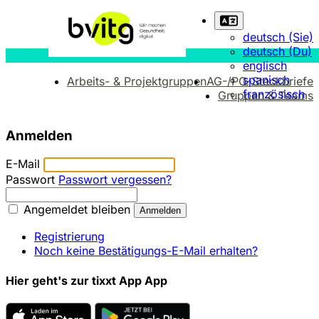
deutsch (Sie)
deutsch (Du)
englisch
spanisch
Arbeits- & Projektgruppen
AG-/PG-Steckbriefe
französisch
Gruppen & Teams
Anmelden
E-Mail
Passwort
Passwort vergessen?
Angemeldet bleiben
Registrierung
Noch keine Bestätigungs-E-Mail erhalten?
Hier geht's zur tixxt App App